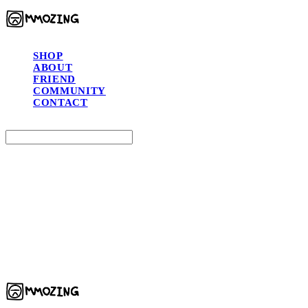
SHOP
ABOUT
FRIEND
COMMUNITY
CONTACT
Search
검색
Log In
로그인
Cart
장바구니
MMOZING 모징