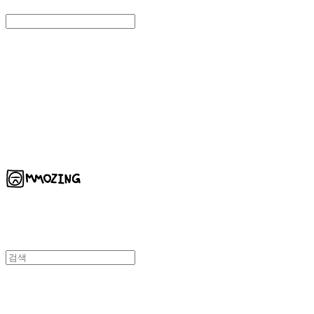
Search
검색
Log In
로그인
Cart
장바구니
MMOZING 모징
MMOZING 모징