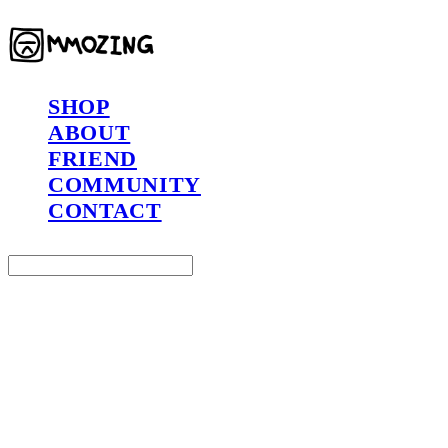
SHOP
ABOUT
FRIEND
COMMUNITY
CONTACT
Search
검색
Log In
로그인
Cart
장바구니
MMOZING 모징