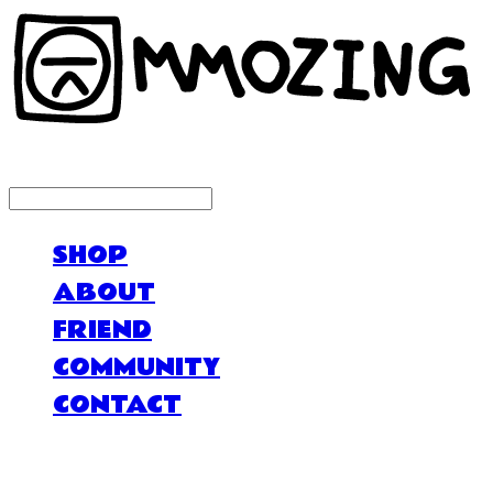
LOG IN
로그인
SHOP
ABOUT
FRIEND
COMMUNITY
CONTACT
MMOZING 모징